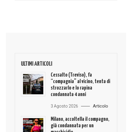
ULTIMI ARTICOLI
Cessalto (Treviso), fa
“compagnia” al vicino, tenta di
strozzarlo e lo rapina
condannata 4 anni
Articolo
3 Agosto 2026
Milano, accoltella il compagno,
già condannata per un