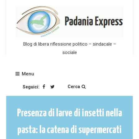
Skip
to
content
Blog di libera riflessione politico – sindacale –
sociale
Menu
Cerca
Seguici:
Presenza di larve di insetti nella
pasta: la catena di supermercati