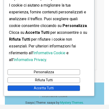
I cookie ci aiutano a migliorare la tua
esperienza, fornire contenuti personalizzati e
analizzare il traffico. Puoi scegliere quali
cookie consentire cliccando su
Personalizza
.
Clicca su
Accetta Tutti
per acconsentire o su
Rifiuta Tutti
per rifiutare i cookie non
essenziali. Per ulteriori informazioni fai
riferimento all'
Informativa Cookie
e
all'
Informativa Privacy
.
Personalizza
Rifiuta Tutti
Accetta Tutti
Home
Contatti
Informativa Privacy
Informativa Cookie
Saaya
|
Theme: saaya by
Mystery Themes
.