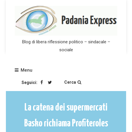
Skip
to
content
Blog di libera riflessione politico – sindacale –
sociale
Menu
Cerca
Seguici:
La catena dei supermercati
Basko richiama Profiteroles