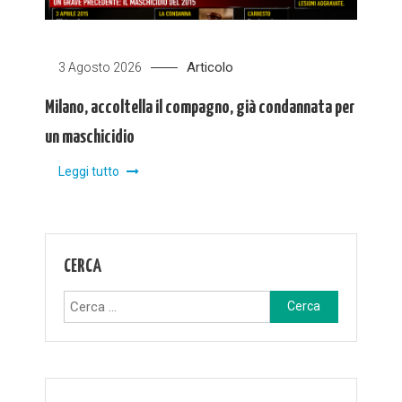
Articolo
3 Agosto 2026
Milano, accoltella il compagno, già condannata per
un maschicidio
Leggi tutto
CERCA
Ricerca
per: