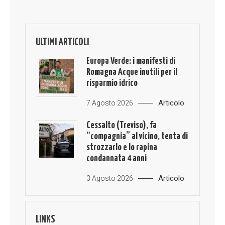
ULTIMI ARTICOLI
Europa Verde: i manifesti di
Romagna Acque inutili per il
risparmio idrico
Articolo
7 Agosto 2026
Cessalto (Treviso), fa
“compagnia” al vicino, tenta di
strozzarlo e lo rapina
condannata 4 anni
Articolo
3 Agosto 2026
LINKS