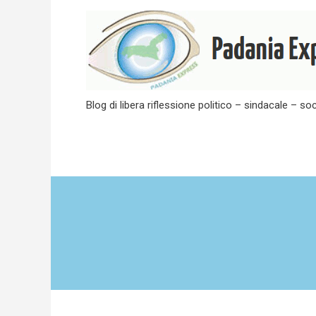
Skip
to
content
Blog di libera riflessione politico – sindacale – soc