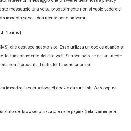
sito vedrete un messaggio che vi avverte della nostra privacy
 questo messaggio una volta, probabilmente non si vuole vedere di
ta impostazione. I dati utente sono anonimi.
istente, della durata di 1 anno)
S) che gestisce questo sito. Esso utilizza un cookie quando si
rretto funzionamento del sito web. Si trova solo se sei un utente
rsone non è presente. I dati utente sono anonimi.
a impedire l’accettazione di cookie da tutti i siti Web oppure
di aiuto del browser utilizzato e nelle pagine (relativamente ai