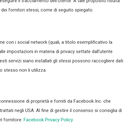
 eseguire il tracciamento dell’Utente. A tale proposito risulta
 dei fornitori stessi, come di seguito spiegato.
ne con i social network (quali, a titolo esemplificativo la
le impostazioni in materia di privacy settate dall’utente
uesti servizi siano installati gli stessi possono raccogliere dati
lo stesso non li utilizza.
connessione di proprietà e forniti da Facebook Inc. che
rattati negli USA. Al fine di gestire il consenso si consiglia di
el fornitore:
Facebook Privacy Policy