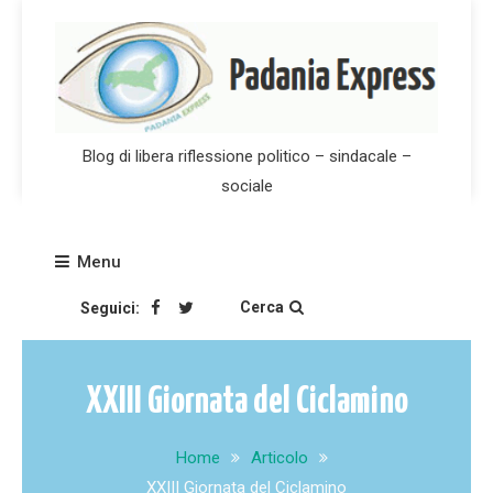
Skip
to
content
Blog di libera riflessione politico – sindacale –
sociale
Menu
Cerca
Seguici:
XXIII Giornata del Ciclamino
Home
Articolo
XXIII Giornata del Ciclamino