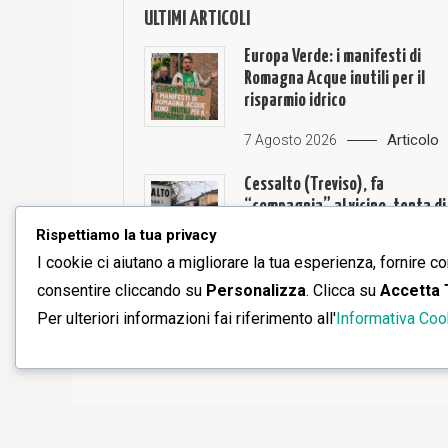
ULTIMI ARTICOLI
Europa Verde: i manifesti di
Romagna Acque inutili per il
risparmio idrico
Articolo
7 Agosto 2026
Cessalto (Treviso), fa
“compagnia” al vicino, tenta di
strozzarlo e lo rapina
Rispettiamo la tua privacy
condannata 4 anni
I cookie ci aiutano a migliorare la tua esperienza, fornire co
Articolo
consentire cliccando su
Personalizza
. Clicca su
Accetta 
3 Agosto 2026
Per ulteriori informazioni fai riferimento all'
Informativa Coo
Saaya
|
Theme: saaya by
Mystery Themes
.