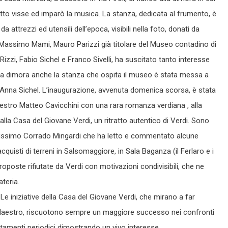
netto visse ed imparò la musica. La stanza, dedicata al frumento, è
da attrezzi ed utensili dell’epoca, visibili nella foto, donati da
 Massimo Mami, Mauro Parizzi già titolare del Museo contadino di
Rizzi, Fabio Sichel e Franco Sivelli, ha suscitato tanto interesse
a dimora anche la stanza che ospita il museo è stata messa a
da Anna Sichel. L’inaugurazione, avvenuta domenica scorsa, è stata
estro Matteo Cavicchini con una rara romanza verdiana , alla
la Casa del Giovane Verdi, un ritratto autentico di Verdi. Sono
rdianissimo Corrado Mingardi che ha letto e commentato alcune
cquisti di terreni in Salsomaggiore, in Sala Baganza (il Ferlaro e i
oposte rifiutate da Verdi con motivazioni condivisibili, che ne
teria.
 Le iniziative della Casa del Giovane Verdi, che mirano a far
e Maestro, riscuotono sempre un maggiore successo nei confronti
tamenti periodici dimostrando un vivo interesse.