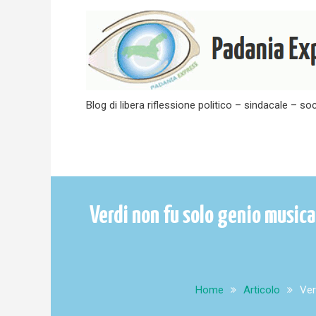
Skip
to
content
Blog di libera riflessione politico – sindacale – soc
Verdi non fu solo genio music
Home
Articolo
Ver