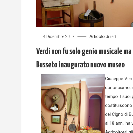
Articolo
14 Dicembre 2017
di
red
Verdi non fu solo genio musicale ma
Busseto inaugurato nuovo museo
Giuseppe Verdi
conosciamo, ma
tempo. I suoi 
costituiscono 
del Cigno di B
ai 18 anni, ha
Agricoltore’ gi