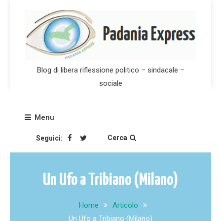
Skip
to
content
Blog di libera riflessione politico – sindacale –
sociale
Menu
Cerca
Seguici:
Un Ufo a Tribiano (Milano)
Home
Articolo
Un Ufo a Tribiano (Milano)