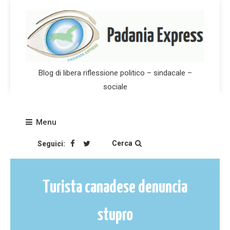
Skip
to
content
Blog di libera riflessione politico – sindacale –
sociale
Menu
Cerca
Seguici:
Turista canadese denuncia
stupro