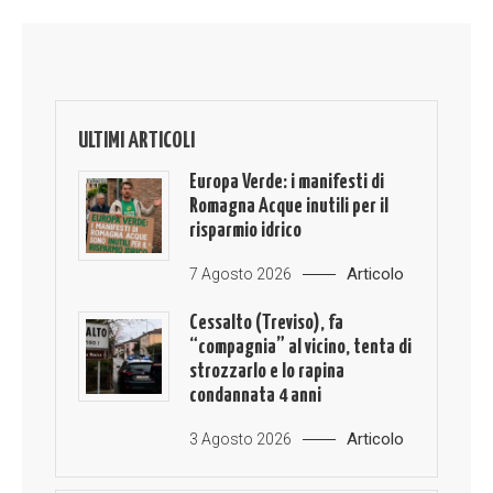
ULTIMI ARTICOLI
Europa Verde: i manifesti di
Romagna Acque inutili per il
risparmio idrico
Articolo
7 Agosto 2026
Cessalto (Treviso), fa
“compagnia” al vicino, tenta di
strozzarlo e lo rapina
condannata 4 anni
Articolo
3 Agosto 2026