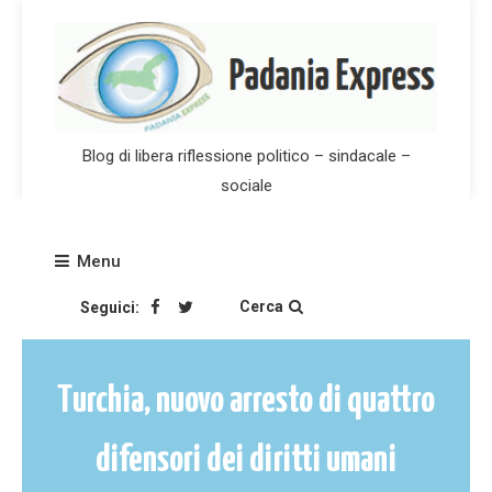
Skip
to
content
Blog di libera riflessione politico – sindacale –
sociale
Menu
Cerca
Seguici:
Turchia, nuovo arresto di quattro
difensori dei diritti umani