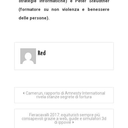
strategie informatiche) e Peter Steudtner
(formatore su non violenza e benessere
delle persone).
Red
Navigazione
Camerun, rapporto di Amnesty International
rivela stanze segrete di tortura
articoli
Fieracavalli 2017: equituristi sempre più
consapevoli grazie a web, guide e simulatori 3d
di ippovie