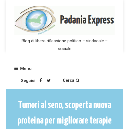
Skip
to
content
Blog di libera riflessione politico – sindacale –
sociale
Menu
Cerca
Seguici:
Tumori al seno, scoperta nuova
proteina per migliorare terapie