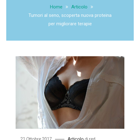
Home
Articolo
Tumori al seno, scoperta nuova proteina
per migliorare terapie
Articolo
21 Ottobre 2017
di
red