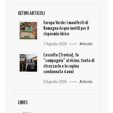
ULTIMI ARTICOLI
Europa Verde: i manifesti di
Romagna Acque inutili per il
risparmio idrico
Articolo
7 Agosto 2026
Cessalto (Treviso), fa
“compagnia” al vicino, tenta di
strozzarlo e lo rapina
condannata 4 anni
Articolo
3 Agosto 2026
LINKS