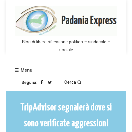
Skip
to
content
Blog di libera riflessione politico – sindacale –
sociale
Menu
Cerca
Seguici:
TripAdvisor segnalerà dove si
sono verificate aggressioni