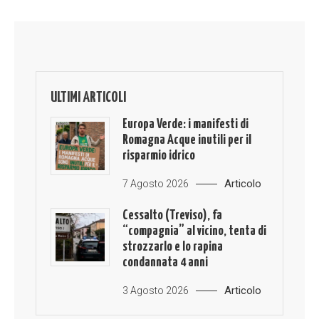
ULTIMI ARTICOLI
Europa Verde: i manifesti di
Romagna Acque inutili per il
risparmio idrico
Articolo
7 Agosto 2026
Cessalto (Treviso), fa
“compagnia” al vicino, tenta di
strozzarlo e lo rapina
condannata 4 anni
Articolo
3 Agosto 2026