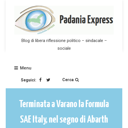
Skip
to
content
Blog di libera riflessione politico – sindacale –
sociale
Menu
Cerca
Seguici:
Terminata a Varano la Formula
SAE Italy, nel segno di Abarth