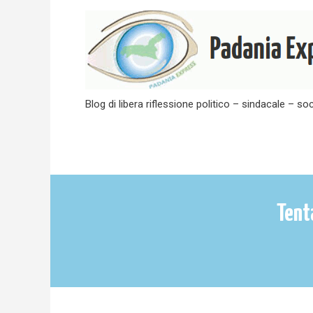
Skip
to
content
Blog di libera riflessione politico – sindacale – soc
Tent