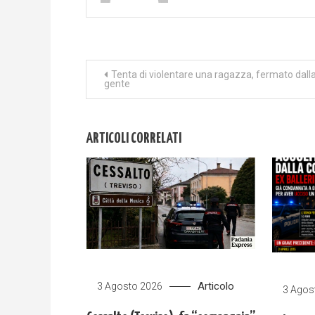
Navigazione
Tenta di violentare una ragazza, fermato dall
gente
articoli
ARTICOLI CORRELATI
Articolo
3 Agosto 2026
3 Agos