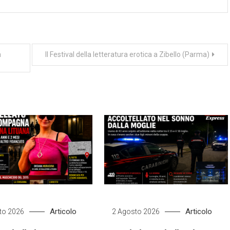
a
Il Festival della letteratura erotica a Zibello (Parma)
Articolo
Articolo
to 2026
2 Agosto 2026