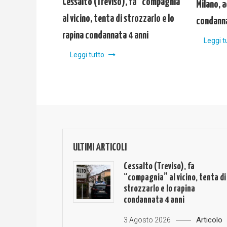
Cessalto (Treviso), fa “compagnia”
Milano, a
al vicino, tenta di strozzarlo e lo
condanna
rapina condannata 4 anni
Leggi t
Leggi tutto
ULTIMI ARTICOLI
Cessalto (Treviso), fa
“compagnia” al vicino, tenta di
strozzarlo e lo rapina
condannata 4 anni
Articolo
3 Agosto 2026