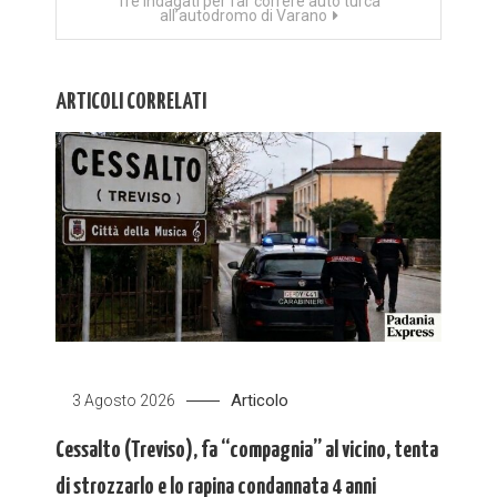
Tre indagati per far correre auto turca
all’autodromo di Varano
ARTICOLI CORRELATI
Articolo
3 Agosto 2026
Cessalto (Treviso), fa “compagnia” al vicino, tenta
di strozzarlo e lo rapina condannata 4 anni