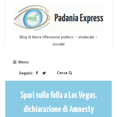
Skip
to
content
Blog di libera riflessione politico – sindacale –
sociale
Menu
Cerca
Seguici:
Spari sulla folla a Las Vegas,
dichiarazione di Amnesty