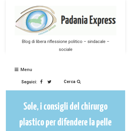
Skip
to
content
Blog di libera riflessione politico – sindacale –
sociale
Menu
Cerca
Seguici:
Sole, i consigli del chirurgo
plastico per difendere la pelle