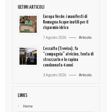
ULTIMI ARTICOLI
Europa Verde: i manifesti di
Romagna Acque inutili per il
risparmio idrico
Articolo
7 Agosto 2026
Cessalto (Treviso), fa
“compagnia” al vicino, tenta di
strozzarlo e lo rapina
condannata 4 anni
Articolo
3 Agosto 2026
LINKS
Home