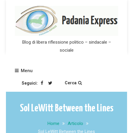
Skip
to
content
Blog di libera riflessione politico – sindacale –
sociale
Menu
Cerca
Seguici:
Sol LeWitt Between the Lines
Home
Articolo
Sol LeWitt Between the Lines