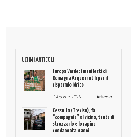
ULTIMI ARTICOLI
Europa Verde: i manifesti di
Romagna Acque inutili per il
risparmio idrico
Articolo
7 Agosto 2026
Cessalto (Treviso), fa
“compagnia” al vicino, tenta di
strozzarlo e lo rapina
condannata 4 anni