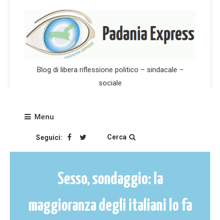
Skip
to
content
Blog di libera riflessione politico – sindacale –
sociale
Menu
Cerca
Seguici:
Sesso, sondaggio: la
maggioranza degli italiani lo fa