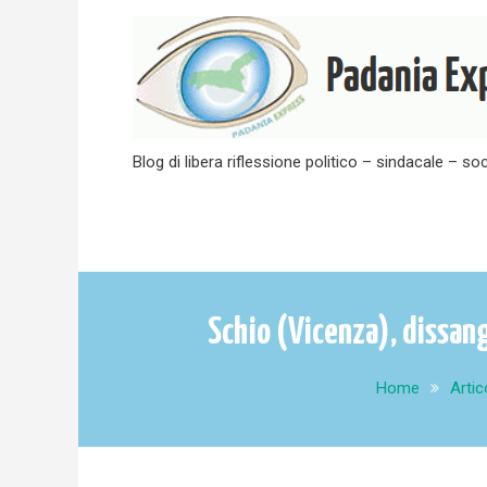
Skip
to
content
Blog di libera riflessione politico – sindacale – soc
Schio (Vicenza), dissan
Home
Artic