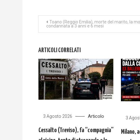
Navigazione
Toano (Reggio Emilia), morte del marito, la mo
condannata a 3 anni e 6 mesi
articoli
ARTICOLI CORRELATI
Articolo
3 Agosto 2026
3 Agos
Cessalto (Treviso), fa “compagnia”
Milano, a