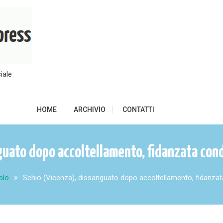
iale
HOME
ARCHIVIO
CONTATTI
guato dopo accoltellamento, fidanzata cond
olo
Schio (Vicenza), dissanguato dopo accoltellamento, fidanzat