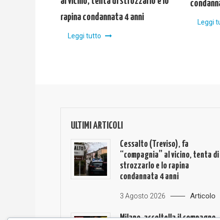
al vicino, tenta di strozzarlo e lo
condanna
rapina condannata 4 anni
Leggi t
Leggi tutto
ULTIMI ARTICOLI
Cessalto (Treviso), fa
“compagnia” al vicino, tenta di
strozzarlo e lo rapina
condannata 4 anni
Articolo
3 Agosto 2026
Milano, accoltella il compagno,