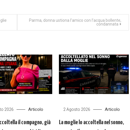
glie
Parma, donna ustiona l’amico con l’acqua bollente,
condannata
Articolo
Articolo
to 2026
2 Agosto 2026
ccoltella il compagno, già
La moglie lo accoltella nel sonno,