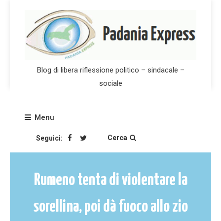
Skip
to
content
Blog di libera riflessione politico – sindacale –
sociale
Menu
Cerca
Seguici:
Rumeno tenta di violentare la
sorellina, poi dà fuoco allo zio