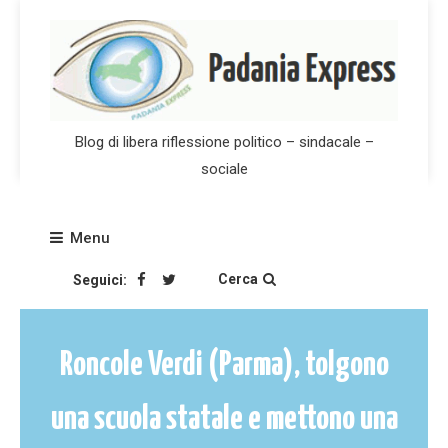
Skip
to
content
Blog di libera riflessione politico – sindacale –
sociale
Menu
Cerca
Seguici:
Roncole Verdi (Parma), tolgono
una scuola statale e mettono una