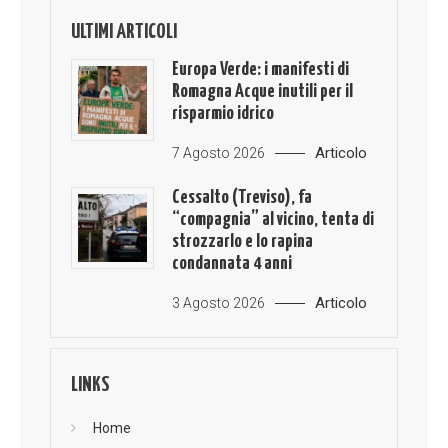
ULTIMI ARTICOLI
Europa Verde: i manifesti di
Romagna Acque inutili per il
risparmio idrico
Articolo
7 Agosto 2026
Cessalto (Treviso), fa
“compagnia” al vicino, tenta di
strozzarlo e lo rapina
condannata 4 anni
Articolo
3 Agosto 2026
LINKS
Home