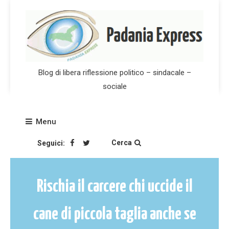
Skip
to
content
Blog di libera riflessione politico – sindacale –
sociale
Menu
Cerca
Seguici:
Rischia il carcere chi uccide il
cane di piccola taglia anche se