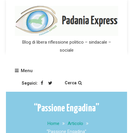
Skip
to
content
Blog di libera riflessione politico – sindacale –
sociale
Menu
Cerca
Seguici:
“Passione Engadina”
Home
Articolo
“Passione Engadina”