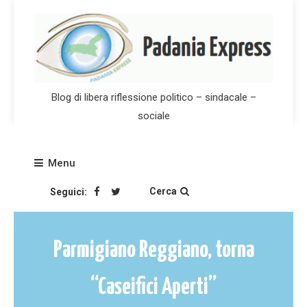
Skip
to
content
Blog di libera riflessione politico – sindacale –
sociale
Menu
Cerca
Seguici:
Parmigiano Reggiano, torna
“Caseifici Aperti”