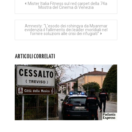
Navigazione
Mister Italia Fitness sul red carpet della 74a
Mostra del Cinema di Venezia
articoli
Amnesty: “L’esodo dei rohingya da Myanmar
evidenzia il fallimento dei leader mondiali nel
fornire soluzioni alle crisi dei rifugiati”
ARTICOLI CORRELATI