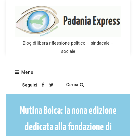
Skip
to
content
Blog di libera riflessione politico – sindacale –
sociale
Menu
Cerca
Seguici:
Mutina Boica: la nona edizione
dedicata alla fondazione di