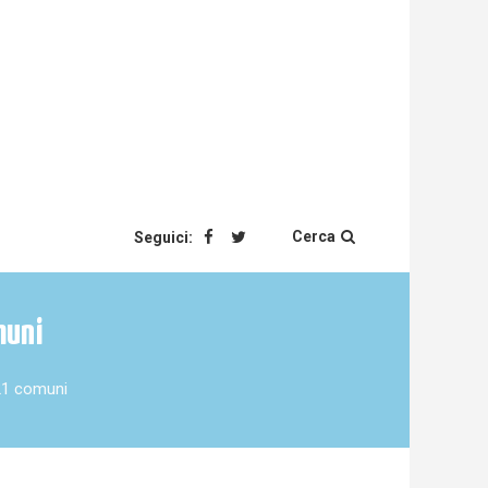
Cerca
Seguici:
muni
 21 comuni