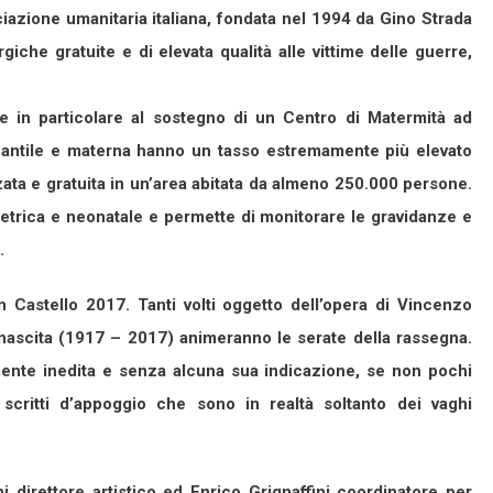
iazione umanitaria italiana, fondata nel 1994 da Gino Strada
iche gratuite e di elevata qualità alle vittime delle guerre,
re in particolare al sostegno di un Centro di Matermità ad
fantile e materna hanno un tasso estremamente più elevato
izzata e gratuita in un’area abitata da almeno 250.000 persone.
tetrica e neonatale e permette di monitorare le gravidanze e
.
Castello 2017. Tanti volti oggetto dell’opera di Vincenzo
nascita (1917 – 2017) animeranno le serate della rassegna.
ente inedita e senza alcuna sua indicazione, se non pochi
e scritti d’appoggio che sono in realtà soltanto dei vaghi
direttore artistico ed Enrico Grignaffini coordinatore per