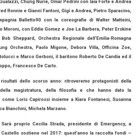
 Gualazzi, Chung Nurie, Omar Pedrini con Iaia Forte e Andrea
, Red Ronnie e Gianni Fantoni, Gigi e Andrea, Pietro Sparacino,
pagnia Balletto90 con le coreografie di Walter Matteini,
o Moroni, con Eddie Gomez e Joe La Barbera, Peter Erskine
Bob Sheppard, Orchestra Regionale dell’Emilia-Romagna
ung Orchestra, Paolo Migone, Debora Villa, Officina Zoe,
lucci e Marco Gerboni, il baritono Roberto De Candia ed il
ioppo, Francesco De Carlo.
isultati dello scorso anno: ritroveremo protagonisti della
 della magistratura, della filosofia e che hanno dato la
lo, come Loris Capirossi insieme a Kiara Fontanesi, Susanna
uca Bianchini, Michela Marzano.
Sarà proprio Cecilia Strada, presidente di Emergency, a
n Castello sostiene nel 2017: quest’anno la raccolta fondi –