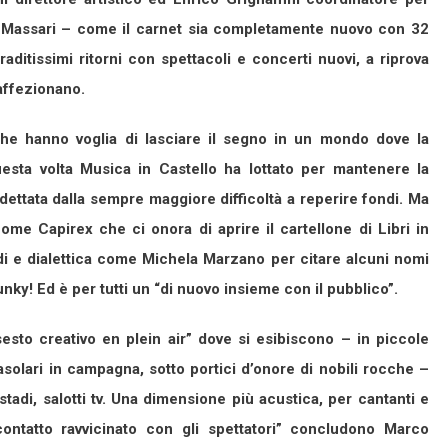
ia Massari – come il carnet sia completamente nuovo con 32
graditissimi ritorni con spettacoli e concerti nuovi, a riprova
 affezionano.
he hanno voglia di lasciare il segno in un mondo dove la
esta volta Musica in Castello ha lottato per mantenere la
dettata dalla sempre maggiore difficoltà a reperire fondi. Ma
ome Capirex che ci onora di aprire il cartellone di Libri in
di e dialettica come Michela Marzano per citare alcuni nomi
unky! Ed è per tutti un “di nuovo insieme con il pubblico”.
esto creativo en plein air” dove si esibiscono – in piccole
 casolari in campagna, sotto portici d’onore di nobili rocche –
 e stadi, salotti tv. Una dimensione più acustica, per cantanti e
contatto ravvicinato con gli spettatori” concludono Marco