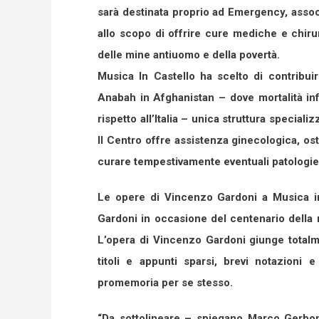
sarà destinata proprio ad Emergency, assoc
allo scopo di offrire cure mediche e chirurg
delle mine antiuomo e della povertà.
Musica In Castello ha scelto di contribui
Anabah in Afghanistan – dove mortalità in
rispetto all’Italia – unica struttura special
Il Centro offre assistenza ginecologica, os
curare tempestivamente eventuali patologie
Le opere di Vincenzo Gardoni a Musica in 
Gardoni in occasione del centenario della 
L’opera di Vincenzo Gardoni giunge totalm
titoli e appunti sparsi, brevi notazioni 
promemoria per se stesso.
“Da sottolineare – spiegano Marco Gerboni 