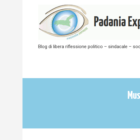
Skip
to
content
Blog di libera riflessione politico – sindacale – soc
Mus