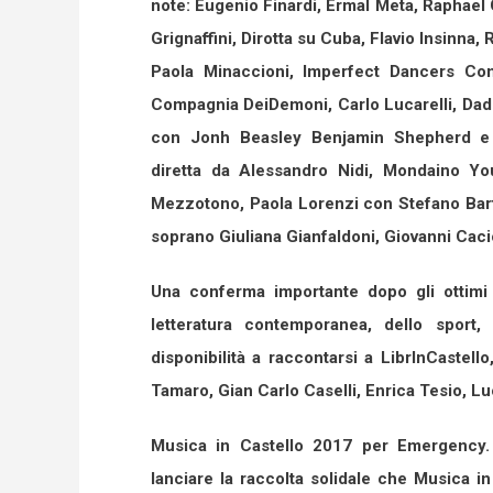
note: Eugenio Finardi, Ermal Meta, Raphael
Grignaffini, Dirotta su Cuba, Flavio Insinna
Paola Minaccioni, Imperfect Dancers Com
Compagnia DeiDemoni, Carlo Lucarelli, Dad
con Jonh Beasley Benjamin Shepherd e 
diretta da Alessandro Nidi, Mondaino Yo
Mezzotono, Paola Lorenzi con Stefano Barto
soprano Giuliana Gianfaldoni, Giovanni Cac
Una conferma importante dopo gli ottimi r
letteratura contemporanea, dello sport,
disponibilità a raccontarsi a LibrInCastel
Tamaro, Gian Carlo Caselli, Enrica Tesio, L
Musica in Castello 2017 per Emergency. 
lanciare la raccolta solidale che Musica i