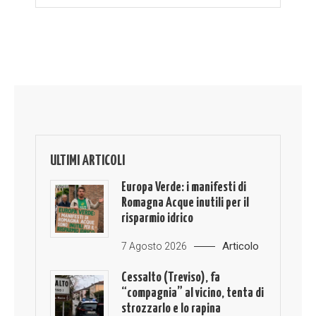
ULTIMI ARTICOLI
Europa Verde: i manifesti di
Romagna Acque inutili per il
risparmio idrico
Articolo
7 Agosto 2026
Cessalto (Treviso), fa
“compagnia” al vicino, tenta di
strozzarlo e lo rapina