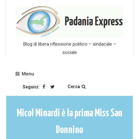
Skip
to
content
Blog di libera riflessione politico – sindacale –
sociale
Menu
Cerca
Seguici:
Micol Minardi è la prima Miss San
Donnino