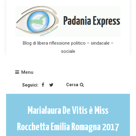
Skip
to
content
Blog di libera riflessione politico – sindacale –
sociale
Menu
Cerca
Seguici:
Marialaura De Vitis è Miss
Rocchetta Emilia Romagna 2017