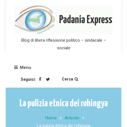
Skip
to
content
Blog di libera riflessione politico – sindacale –
sociale
Menu
Cerca
Seguici:
La pulizia etnica dei rohingya
Home
Articolo
La pulizia etnica dei rohingya