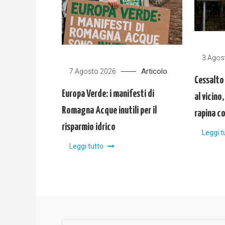
3 Agos
Articolo
7 Agosto 2026
Cessalto
Europa Verde: i manifesti di
al vicino
Romagna Acque inutili per il
rapina c
risparmio idrico
Leggi t
Leggi tutto