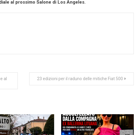
iale al prossimo Salone di Los Angeles.
e al
23 edizioni per il raduno delle mitiche Fiat 500