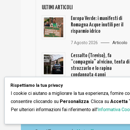
ULTIMI ARTICOLI
Europa Verde: i manifesti di
Romagna Acque inutili per il
risparmio idrico
Articolo
7 Agosto 2026
Cessalto (Treviso), fa
“compagnia” al vicino, tenta di
strozzarlo e lo rapina
condannata 4 anni
Rispettiamo la tua privacy
Articolo
3 Agosto 2026
I cookie ci aiutano a migliorare la tua esperienza, fornire co
consentire cliccando su
Personalizza
. Clicca su
Accetta 
Per ulteriori informazioni fai riferimento all'
Informativa Coo