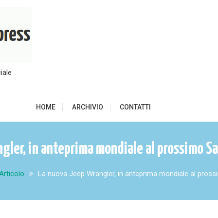
iale
HOME
ARCHIVIO
CONTATTI
gler, in anteprima mondiale al prossimo Sa
Articolo
La nuova Jeep Wrangler, in anteprima mondiale al pross