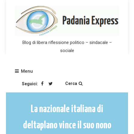
Skip
to
content
Blog di libera riflessione politico – sindacale –
sociale
Menu
Cerca
Seguici:
La nazionale italiana di
deltaplano vince il suo nono