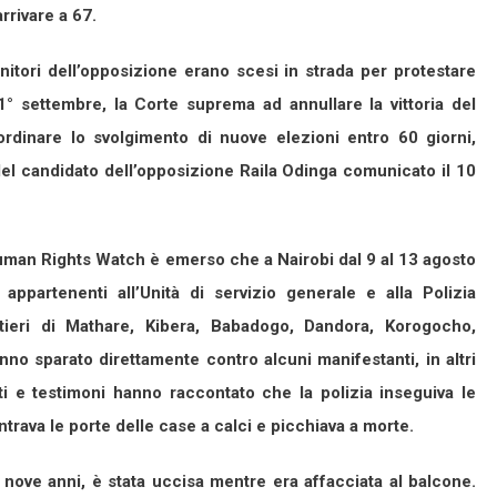
arrivare a 67.
enitori dell’opposizione erano scesi in strada per protestare
 1° settembre, la Corte suprema ad annullare la vittoria del
rdinare lo svolgimento di nuove elezioni entro 60 giorni,
o del candidato dell’opposizione Raila Odinga comunicato il 10
Human Rights Watch è emerso che a Nairobi dal 9 al 13 agosto
appartenenti all’Unità di servizio generale e alla Polizia
rtieri di Mathare, Kibera, Babadogo, Dandora, Korogocho,
no sparato direttamente contro alcuni manifestanti, in altri
iti e testimoni hanno raccontato che la polizia inseguiva le
entrava le porte delle case a calci e picchiava a morte.
ove anni, è stata uccisa mentre era affacciata al balcone.