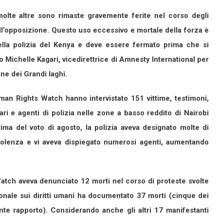
olte altre sono rimaste gravemente ferite nel corso degli
dell’opposizione. Questo uso eccessivo e mortale della forza è
della polizia del Kenya e deve essere fermato prima che si
o Michelle Kagari, vicedirettrice di Amnesty International per
one dei Grandi laghi.
uman Rights Watch hanno intervistato 151 vittime, testimoni,
itari e agenti di polizia nelle zone a basso reddito di Nairobi
rima del voto di agosto, la polizia aveva designato molte di
iolenza e vi aveva dispiegato numerosi agenti, aumentando
tch aveva denunciato 12 morti nel corso di proteste svolte
nale sui diritti umani ha documentato 37 morti (cinque dei
nte rapporto). Considerando anche gli altri 17 manifestanti