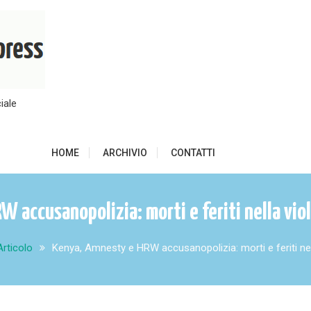
iale
HOME
ARCHIVIO
CONTATTI
 accusanopolizia: morti e feriti nella vio
Articolo
Kenya, Amnesty e HRW accusanopolizia: morti e feriti nel