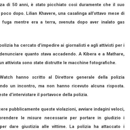
a di 50 anni, è stato picchiato così duramente che il suo
oco dopo. Lilian Khavere, una casalinga all’ottavo mese di
in fuga mentre era a terra, svenuta dopo aver inalato gas
olizia ha cercato d’impedire ai giornalisti e agli attivisti per i
e denunciare quanto stava accadendo. A Kibera e a Mathare,
un attivista sono state distrutte le macchine fotografiche.
atch hanno scritto al Direttore generale della polizia
endo un incontro, ma non hanno ricevuto alcuna risposta.
e d’intervistare il portavoce della polizia.
ere pubblicamente queste violazioni, avviare indagini veloci,
 prendere le misure necessarie per portare in giudizio i
r dare giustizia alle vittime. La polizia ha attaccato i