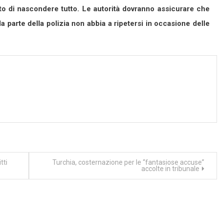
ato di nascondere tutto. Le autorità dovranno assicurare che
da parte della polizia non abbia a ripetersi in occasione delle
tti
Turchia, costernazione per le “fantasiose accuse”
accolte in tribunale