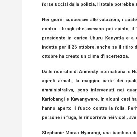
forse uccisi dalla polizia, il totale potrebbe 
Nei giorni successivi alle votazioni, i sost
contro i brogli che avevano poi spinto, il
presidente in carica Uhuru Kenyatta e a o
indette per il 26 ottobre, anche se il ritir
ottobre ha creato un clima d’incertezza.
Dalle ricerche di Amnesty International e 
agenti armati, la maggior parte dei quali 
amministrativa, sono intervenuti nei qua
Kariobangi e Kawangware. In alcuni casi han
hanno aperto il fuoco contro la folla. Fer
persone in fuga, le rincorreva nei vicoli, sv
Stephanie Moraa Nyarangi, una bambina di n