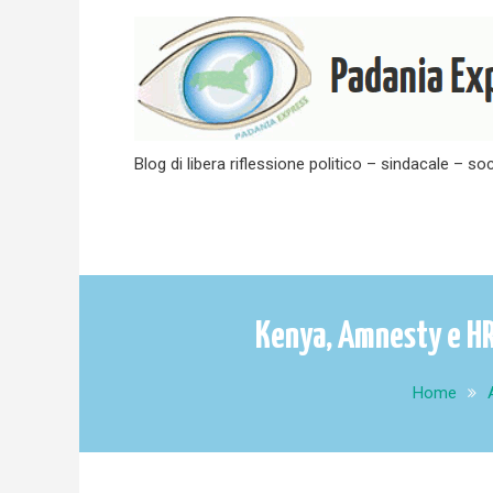
Skip
to
content
Blog di libera riflessione politico – sindacale – soc
Kenya, Amnesty e HRW
Home