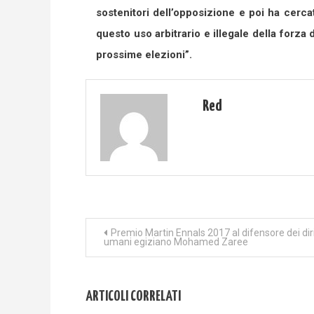
sostenitori dell’opposizione e poi ha cerc
questo uso arbitrario e illegale della forza 
prossime elezioni”.
Red
Navigazione
Premio Martin Ennals 2017 al difensore dei diri
umani egiziano Mohamed Zaree
articoli
ARTICOLI CORRELATI