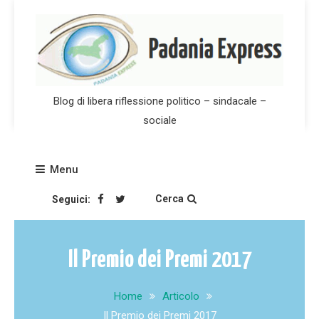
Skip
to
content
Blog di libera riflessione politico – sindacale –
sociale
Menu
Cerca
Seguici:
Il Premio dei Premi 2017
Home
Articolo
Il Premio dei Premi 2017