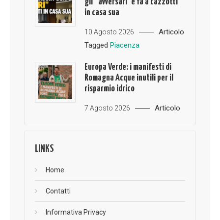
gli “avversari”e fa a cazzotti
in casa sua
Articolo
10 Agosto 2026
Tagged
Piacenza
Europa Verde: i manifesti di
Romagna Acque inutili per il
risparmio idrico
Articolo
7 Agosto 2026
LINKS
Home
Contatti
Informativa Privacy