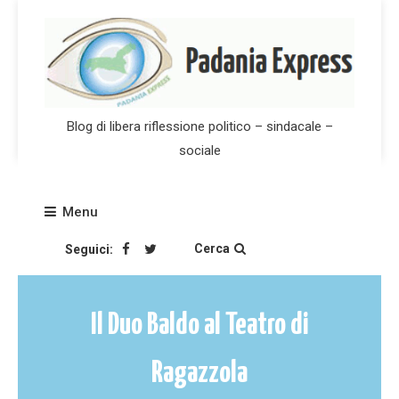
Skip
to
content
Blog di libera riflessione politico – sindacale –
sociale
Menu
Cerca
Seguici:
Il Duo Baldo al Teatro di
Ragazzola