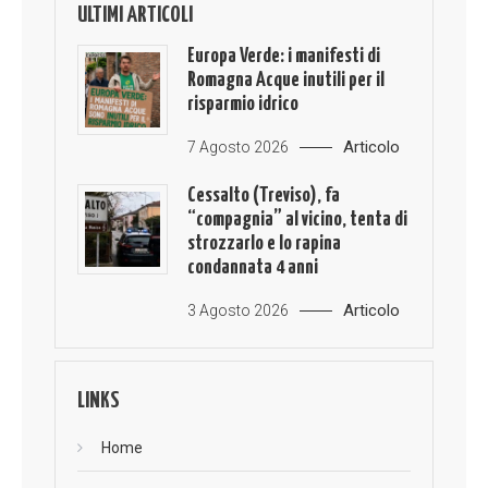
ULTIMI ARTICOLI
Europa Verde: i manifesti di
Romagna Acque inutili per il
risparmio idrico
Articolo
7 Agosto 2026
Cessalto (Treviso), fa
“compagnia” al vicino, tenta di
strozzarlo e lo rapina
condannata 4 anni
Articolo
3 Agosto 2026
LINKS
Home