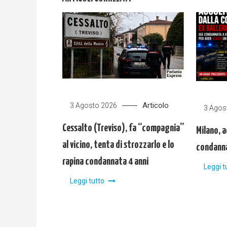
Articolo
3 Agosto 2026
3 Agos
Cessalto (Treviso), fa “compagnia”
Milano, a
al vicino, tenta di strozzarlo e lo
condanna
rapina condannata 4 anni
Leggi t
Leggi tutto