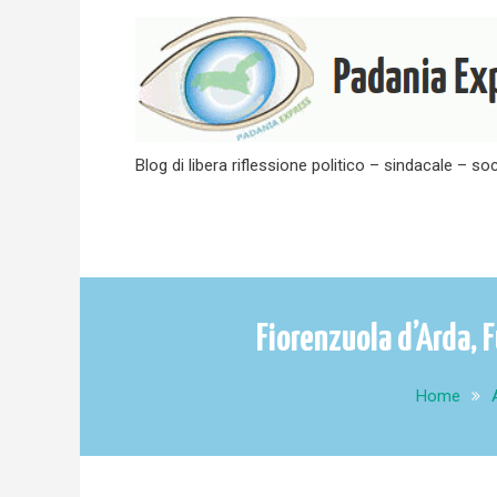
Skip
to
content
Blog di libera riflessione politico – sindacale – soc
Fiorenzuola d’Arda, 
Home