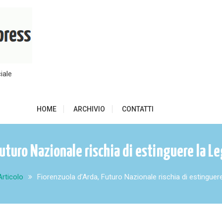
iale
HOME
ARCHIVIO
CONTATTI
Futuro Nazionale rischia di estinguere la L
Articolo
Fiorenzuola d’Arda, Futuro Nazionale rischia di estinguer