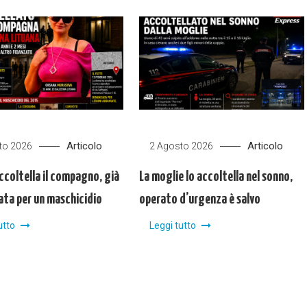
Articolo
Articolo
to 2026
2 Agosto 2026
ccoltella il compagno, già
La moglie lo accoltella nel sonno,
ta per un maschicidio
operato d’urgenza è salvo
utto
Leggi tutto