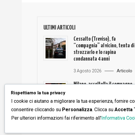
ULTIMI ARTICOLI
Cessalto (Treviso), fa
“compagnia” al vicino, tenta di
strozzarlo e lo rapina
condannata 4 anni
Articolo
3 Agosto 2026
Milano, accoltella il compagno,
già condannata per un
Rispettiamo la tua privacy
maschicidio
I cookie ci aiutano a migliorare la tua esperienza, fornire co
consentire cliccando su
Personalizza
. Clicca su
Accetta 
Articolo
3 Agosto 2026
Per ulteriori informazioni fai riferimento all'
Informativa Coo