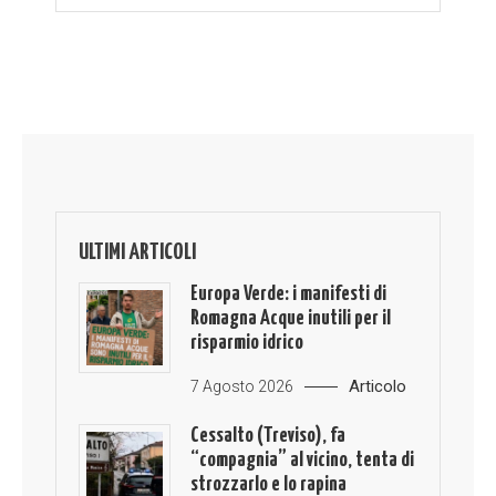
ULTIMI ARTICOLI
Europa Verde: i manifesti di
Romagna Acque inutili per il
risparmio idrico
Articolo
7 Agosto 2026
Cessalto (Treviso), fa
“compagnia” al vicino, tenta di
strozzarlo e lo rapina