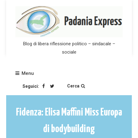
Skip
to
content
Blog di libera riflessione politico – sindacale –
sociale
Menu
Cerca
Seguici:
Fidenza: Elisa Maffini Miss Europa
di bodybuilding