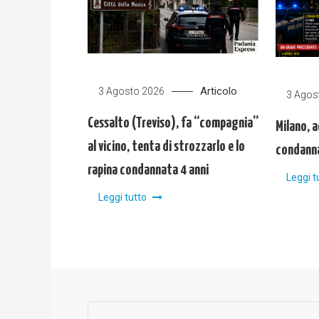
Articolo
3 Agosto 2026
3 Agos
Cessalto (Treviso), fa “compagnia”
Milano, a
al vicino, tenta di strozzarlo e lo
condanna
rapina condannata 4 anni
Leggi t
Leggi tutto