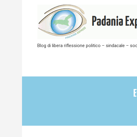
Skip
to
content
Blog di libera riflessione politico – sindacale – soc
E