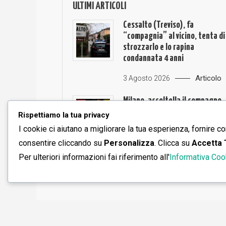
ULTIMI ARTICOLI
Cessalto (Treviso), fa
“compagnia” al vicino, tenta di
strozzarlo e lo rapina
condannata 4 anni
Articolo
3 Agosto 2026
Milano, accoltella il compagno,
già condannata per un
Rispettiamo la tua privacy
maschicidio
I cookie ci aiutano a migliorare la tua esperienza, fornire co
consentire cliccando su
Personalizza
. Clicca su
Accetta 
Articolo
3 Agosto 2026
Per ulteriori informazioni fai riferimento all'
Informativa Coo
Saaya
|
Theme: saaya by
Mystery Themes
.