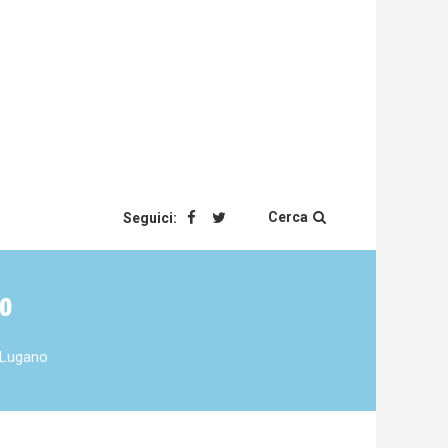
Cerca
Seguici:
no
a Lugano