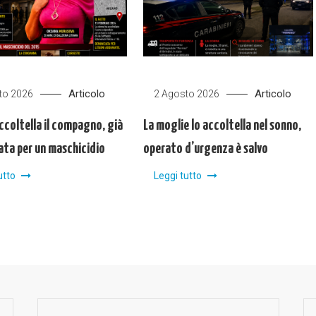
Articolo
Articolo
to 2026
2 Agosto 2026
ccoltella il compagno, già
La moglie lo accoltella nel sonno,
ta per un maschicidio
operato d’urgenza è salvo
utto
Leggi tutto