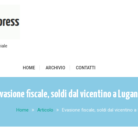
iale
HOME
ARCHIVIO
CONTATTI
vasione fiscale, soldi dal vicentino a Luga
Home
Articolo
Evasione fiscale, soldi dal vicentino 