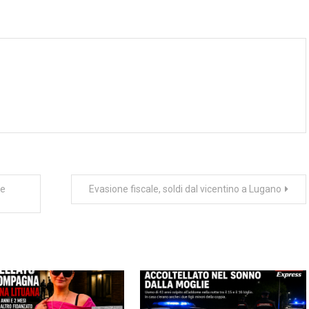
he
Evasione fiscale, soldi dal vicentino a Lugano