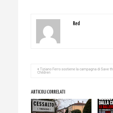
Red
Navigazione
Tiziano Ferro sostiene la campagna di Save t
Children
articoli
ARTICOLI CORRELATI