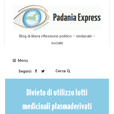
Skip
to
content
Blog di libera riflessione politico – sindacale –
sociale
Menu
Cerca
Seguici:
Divieto di utilizzo lotti
medicinali plasmaderivati