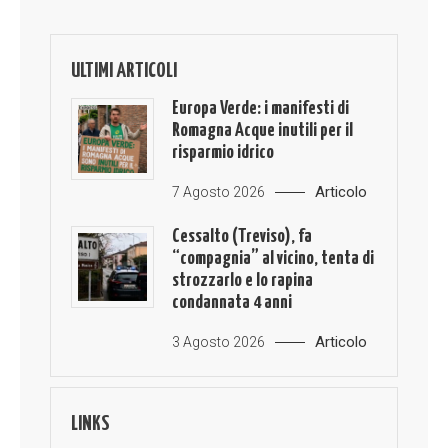
ULTIMI ARTICOLI
Europa Verde: i manifesti di
Romagna Acque inutili per il
risparmio idrico
Articolo
7 Agosto 2026
Cessalto (Treviso), fa
“compagnia” al vicino, tenta di
strozzarlo e lo rapina
condannata 4 anni
Articolo
3 Agosto 2026
LINKS