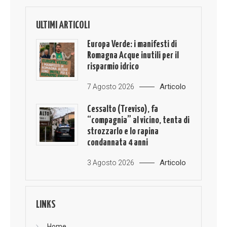
ULTIMI ARTICOLI
Europa Verde: i manifesti di
Romagna Acque inutili per il
risparmio idrico
Articolo
7 Agosto 2026
Cessalto (Treviso), fa
“compagnia” al vicino, tenta di
strozzarlo e lo rapina
condannata 4 anni
Articolo
3 Agosto 2026
LINKS
Home