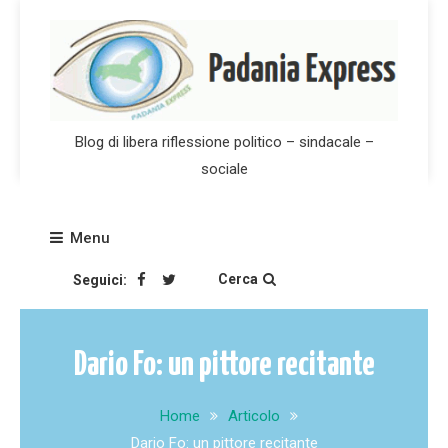
Skip
to
content
Blog di libera riflessione politico – sindacale –
sociale
Menu
Cerca
Seguici:
Dario Fo: un pittore recitante
Home
Articolo
Dario Fo: un pittore recitante