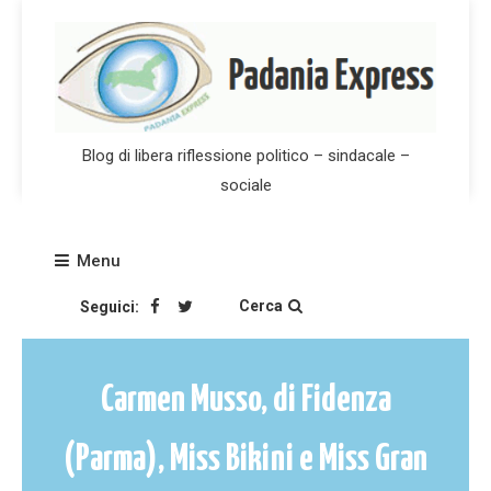
Skip
to
content
Blog di libera riflessione politico – sindacale –
sociale
Menu
Cerca
Seguici:
Carmen Musso, di Fidenza
(Parma), Miss Bikini e Miss Gran