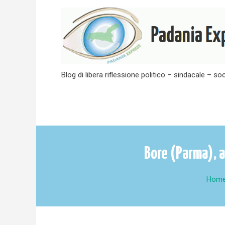
Skip
to
content
Blog di libera riflessione politico – sindacale – soc
Bore (Parma), a
Hom