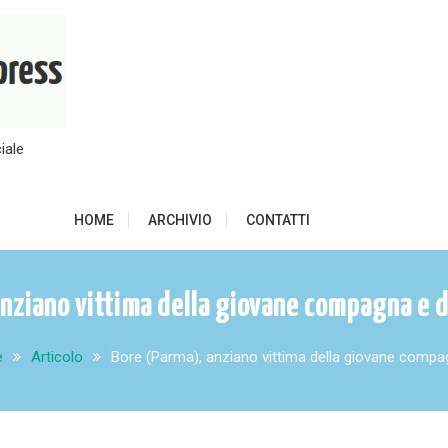
iale
HOME
ARCHIVIO
CONTATTI
nziano vittima della giovane compagna e de
e
Articolo
Bore (Parma), anziano vittima della giovane compagn