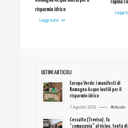
Romagna Acque inutili per il
rapina c
risparmio idrico
Leggi t
Leggi tutto
ULTIMI ARTICOLI
Europa Verde: i manifesti di
Romagna Acque inutili per il
risparmio idrico
Articolo
7 Agosto 2026
Cessalto (Treviso), fa
“compagnia” al vicino, tenta di