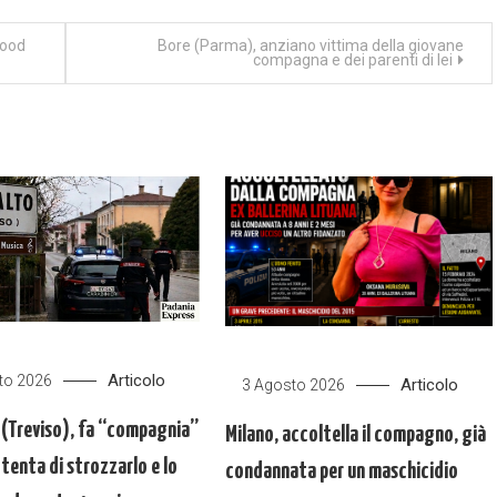
food
Bore (Parma), anziano vittima della giovane
compagna e dei parenti di lei
Articolo
to 2026
Articolo
3 Agosto 2026
 (Treviso), fa “compagnia”
Milano, accoltella il compagno, già
, tenta di strozzarlo e lo
condannata per un maschicidio