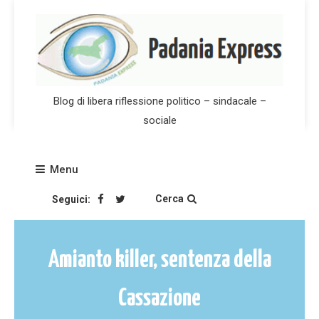
Skip
to
content
Blog di libera riflessione politico – sindacale –
sociale
Menu
Cerca
Seguici:
Amianto killer, sentenza della
Cassazione