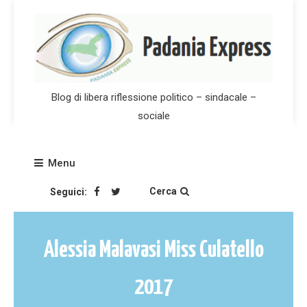
Skip
to
content
Blog di libera riflessione politico – sindacale –
sociale
Menu
Cerca
Seguici:
Alessia Malavasi Miss Culatello
2017