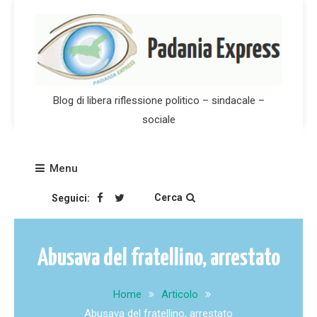
Skip
to
content
Blog di libera riflessione politico – sindacale –
sociale
Menu
Cerca
Seguici:
Abusava del fratellino, arrestato
Home
Articolo
Abusava del fratellino, arrestato