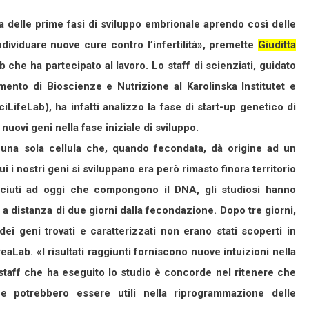
ta delle prime fasi di sviluppo embrionale aprendo così delle
dividuare nuove cure contro l’infertilità», premette
Giuditta
b che ha partecipato al lavoro. Lo staff di scienziati, guidato
ento di Bioscienze e Nutrizione al Karolinska Institutet e
ciLifeLab), ha infatti analizzo la fase di start-up genetico di
uovi geni nella fase iniziale di sviluppo.
c’è una sola cellula che, quando fecondata, dà origine ad un
i i nostri geni si sviluppano era però rimasto finora territorio
sciuti ad oggi che compongono il DNA, gli studiosi hanno
a distanza di due giorni dalla fecondazione. Dopo tre giorni,
ei geni trovati e caratterizzati non erano stati scoperti in
aLab. «I risultati raggiunti forniscono nuove intuizioni nella
taff che ha eseguito lo studio è concorde nel ritenere che
che potrebbero essere utili nella riprogrammazione delle