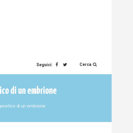
Cerca
Seguici:
tico di un embrione
p genetico di un embrione