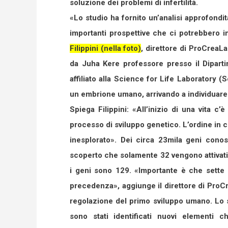
soluzione dei problemi di infertilità.
«Lo studio ha fornito un’analisi approfondi
importanti prospettive che ci potrebbero in
Filippini (nella foto)
, direttore di ProCreaLa
da Juha Kere professore presso il Dipartim
affiliato alla Science for Life Laboratory (S
un embrione umano, arrivando a individuare n
Spiega Filippini: «All’inizio di una vita 
processo di sviluppo genetico. L’ordine in cu
inesplorato». Dei circa 23mila geni cono
scoperto che solamente 32 vengono attivati 
i geni sono 129. «Importante è che sette d
precedenza», aggiunge il direttore di ProCre
regolazione del primo sviluppo umano. Lo s
sono stati identificati nuovi elementi 