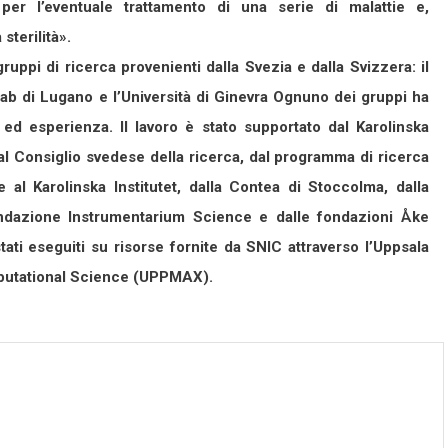
i per l’eventuale trattamento di una serie di malattie e,
sterilità».
gruppi di ricerca provenienti dalla Svezia e dalla Svizzera: il
aLab di Lugano e l’Università di Ginevra Ognuno dei gruppi ha
d esperienza. Il lavoro è stato supportato dal Karolinska
al Consiglio svedese della ricerca, dal programma di ricerca
e al Karolinska Institutet, dalla Contea di Stoccolma, dalla
ndazione Instrumentarium Science e dalle fondazioni Åke
ati eseguiti su risorse fornite da SNIC attraverso l’Uppsala
mputational Science (UPPMAX).