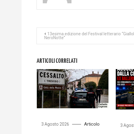
Navigazione
13esima edizione del Festival letterario “Giall
NeroNotte”
articoli
ARTICOLI CORRELATI
Articolo
3 Agosto 2026
3 Agos