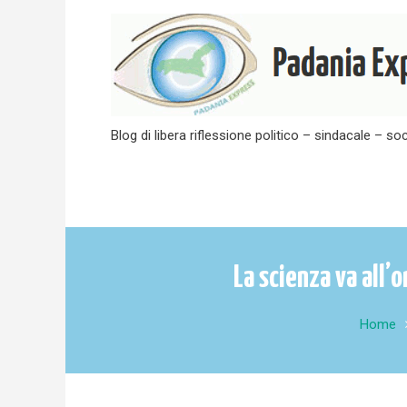
Skip
to
content
Blog di libera riflessione politico – sindacale – soc
La scienza va all’
Home