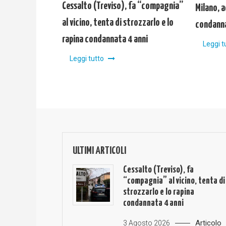
Cessalto (Treviso), fa “compagnia”
Milano, a
al vicino, tenta di strozzarlo e lo
condanna
rapina condannata 4 anni
Leggi t
Leggi tutto
ULTIMI ARTICOLI
Cessalto (Treviso), fa
“compagnia” al vicino, tenta di
strozzarlo e lo rapina
condannata 4 anni
Articolo
3 Agosto 2026