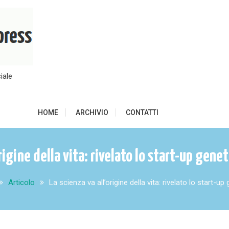
iale
HOME
ARCHIVIO
CONTATTI
origine della vita: rivelato lo start-up gene
Articolo
La scienza va all’origine della vita: rivelato lo start-u