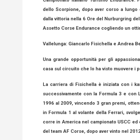
Campionato Italiano Turismo Endurance. Per
dello Scorpione, dopo aver corso a lungo c
dalla vittoria nella 6 Ore del Nurburgring d
Assetto Corse Endurance cogliendo un ottimo
Vallelunga: Giancarlo Fisichella e Andrea 
Una grande opportunità per gli appassionat
casa sul circuito che lo ha visto muovere i 
La carriera di Fisichella è iniziata con i 
successivamente con la Formula 3 e con L
1996 al 2009, vincendo 3 gran premi, ottene
in Formula 1 al volante della Ferrari, svolg
corre in America nel campionato USCC ed è g
del team AF Corse, dopo aver vinto nel 2012