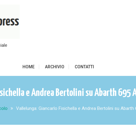
iale
HOME
ARCHIVIO
CONTATTI
isichella e Andrea Bertolini su Abarth 695
colo
Vallelunga: Giancarlo Fisichella e Andrea Bertolini su Abar