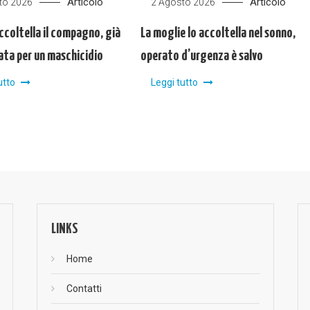
Articolo
Articolo
to 2026
2 Agosto 2026
ccoltella il compagno, già
La moglie lo accoltella nel sonno,
ta per un maschicidio
operato d’urgenza è salvo
utto
Leggi tutto
LINKS
Home
Contatti