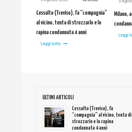
3 Agos
Cessalto (Treviso), fa “compagnia”
Milano, a
al vicino, tenta di strozzarlo e lo
condanna
rapina condannata 4 anni
Leggi t
Leggi tutto
ULTIMI ARTICOLI
Cessalto (Treviso), fa
“compagnia” al vicino, tenta di
strozzarlo e lo rapina
condannata 4 anni