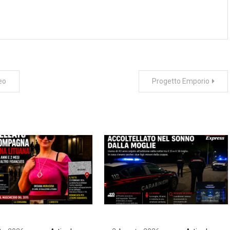
eo
Progetto Emporio