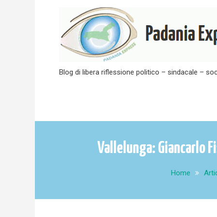
Skip
to
content
Blog di libera riflessione politico – sindacale – soc
Vallelunga: Giancarlo F
Home
Arti