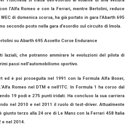
 Fisichella si tratta dell’esordio al volante di una vettura
on l’Alfa Romeo e con la Ferrari, mentre Bertolini, reduce
el WEC di domenica scorsa, ha già portato in gara l’Abarth 695
 secondo posto nella gara d’esordio sul circuito di Imola.
Bertolini su Abarth 695 Assetto Corse Endurance
i laziali, che potranno ammirare le evoluzioni del pilota di
primi passi nell’automobilismo sportivo.
kart ed è poi proseguita nel 1991 con la Formula Alfa Boxer,
’Alfa Romeo nel DTM e nell’ITC. In Formula 1 ha corso dal
ndo 19 podi e 275 punti iridati. Ha concluso la sua carriera
endo nel 2010 e nel 2011 il ruolo di test-driver. Attualmente
iunto terzo alla 24 ore di Le Mans con la Ferrari 458 Italia
 e nel 2014.