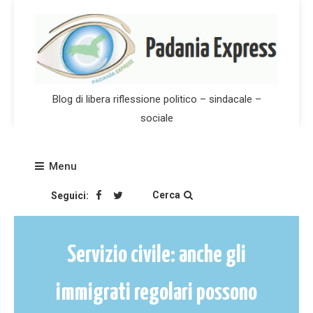
Skip
to
content
Blog di libera riflessione politico – sindacale –
sociale
Menu
Cerca
Seguici:
Servizio civile: anche gli
immigrati regolari possono