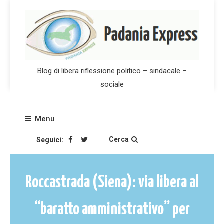
Skip
to
content
Blog di libera riflessione politico – sindacale –
sociale
Menu
Cerca
Seguici:
Roccastrada (Siena): via libera al
“baratto amministrativo” per