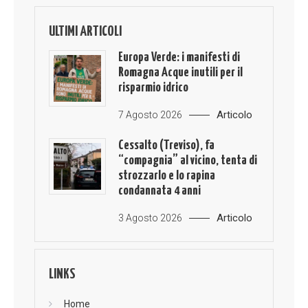
ULTIMI ARTICOLI
Europa Verde: i manifesti di
Romagna Acque inutili per il
risparmio idrico
Articolo
7 Agosto 2026
Cessalto (Treviso), fa
“compagnia” al vicino, tenta di
strozzarlo e lo rapina
condannata 4 anni
Articolo
3 Agosto 2026
LINKS
Home