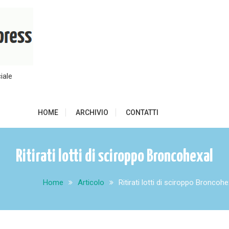
iale
HOME
ARCHIVIO
CONTATTI
Ritirati lotti di sciroppo Broncohexal
Home
Articolo
Ritirati lotti di sciroppo Broncohe