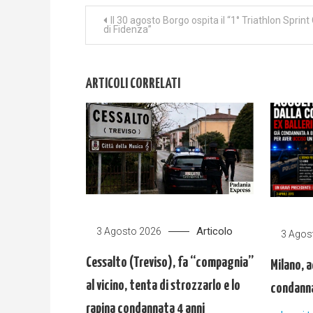
Navigazione
Il 30 agosto Borgo ospita il “1° Triathlon Sprint 
di Fidenza”
articoli
ARTICOLI CORRELATI
Articolo
3 Agosto 2026
3 Agos
Cessalto (Treviso), fa “compagnia”
Milano, a
al vicino, tenta di strozzarlo e lo
condanna
rapina condannata 4 anni