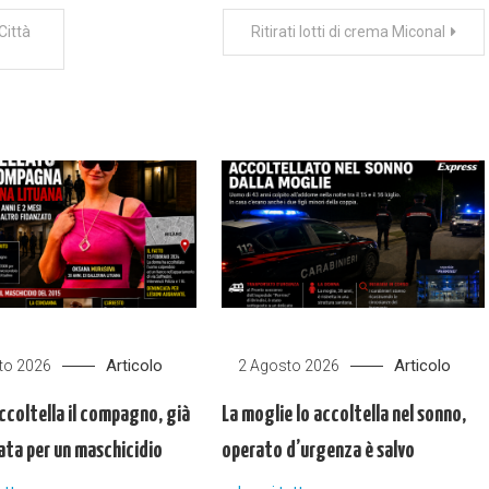
Città
Ritirati lotti di crema Miconal
Articolo
Articolo
to 2026
2 Agosto 2026
ccoltella il compagno, già
La moglie lo accoltella nel sonno,
ta per un maschicidio
operato d’urgenza è salvo