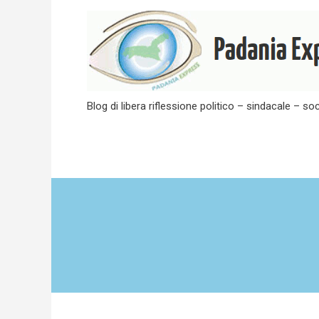
Skip
to
content
Blog di libera riflessione politico – sindacale – soc