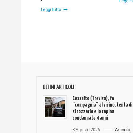
Leggi t
Leggi tutto
ULTIMI ARTICOLI
Cessalto (Treviso), fa
“compagnia” al vicino, tenta di
strozzarlo e lo rapina
condannata 4 anni
Articolo
3 Agosto 2026