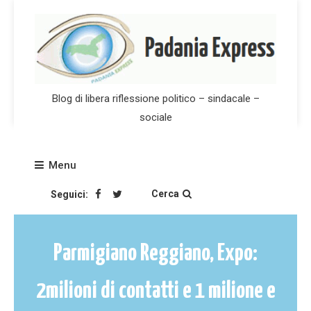
Skip
to
content
Blog di libera riflessione politico – sindacale –
sociale
Menu
Cerca
Seguici:
Parmigiano Reggiano, Expo:
2milioni di contatti e 1 milione e