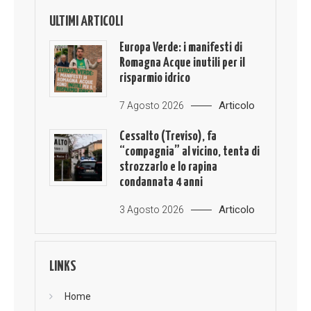
ULTIMI ARTICOLI
Europa Verde: i manifesti di
Romagna Acque inutili per il
risparmio idrico
Articolo
7 Agosto 2026
Cessalto (Treviso), fa
“compagnia” al vicino, tenta di
strozzarlo e lo rapina
condannata 4 anni
Articolo
3 Agosto 2026
LINKS
Home