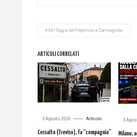
Navigazione
66^ Sagra del Peperone a Carmagnola
articoli
ARTICOLI CORRELATI
Articolo
3 Agosto 2026
3 Agos
Cessalto (Treviso), fa “compagnia”
Milano, a