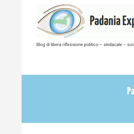
Skip
to
content
Blog di libera riflessione politico – sindacale – soc
Pa