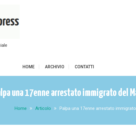
iale
HOME
ARCHIVIO
CONTATTI
lpa una 17enne arrestato immigrato del M
Home
Articolo
Palpa una 17enne arrestato immigrato 