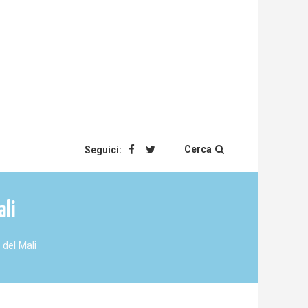
Cerca
Seguici:
ali
del Mali