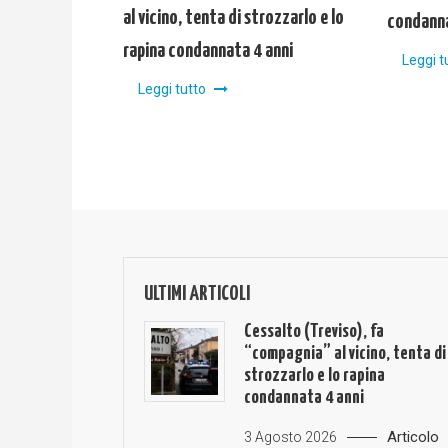
al vicino, tenta di strozzarlo e lo
condanna
rapina condannata 4 anni
Leggi t
Leggi tutto
ULTIMI ARTICOLI
Cessalto (Treviso), fa
“compagnia” al vicino, tenta di
strozzarlo e lo rapina
condannata 4 anni
Articolo
3 Agosto 2026