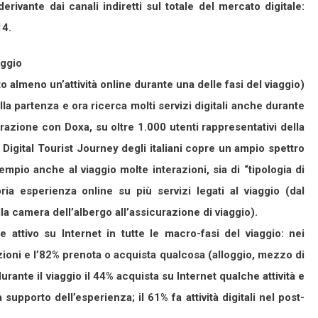
rivante dai canali indiretti sul totale del mercato digitale:
14.
aggio
tto almeno un’attività online durante una delle fasi del viaggio)
lla partenza e ora ricerca molti servizi digitali anche durante
borazione con Doxa, su oltre 1.000 utenti rappresentativi della
 Digital Tourist Journey degli italiani copre un ampio spettro
mpio anche al viaggio molte interazioni, sia di “tipologia di
opria esperienza online su più servizi legati al viaggio (dal
alla camera dell’albergo all’assicurazione di viaggio).
te attivo su Internet in tutte le macro-fasi del viaggio: nei
ioni e l’82% prenota o acquista qualcosa (alloggio, mezzo di
durante il viaggio il 44% acquista su Internet qualche attività e
 supporto dell’esperienza; il 61% fa attività digitali nel post-