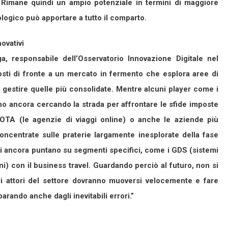
. Rimane quindi un ampio potenziale in termini di maggiore
ologico può apportare a tutto il comparto.
novativi
, responsabile dell’Osservatorio Innovazione Digitale nel
osti di fronte a un mercato in fermento che esplora aree di
 gestire quelle più consolidate. Mentre alcuni player come i
no ancora cercando la strada per affrontare le sfide imposte
e OTA (le agenzie di viaggi online) o anche le aziende più
oncentrate sulle praterie largamente inesplorate della fase
tri ancora puntano su segmenti specifici, come i GDS (sistemi
ni) con il business travel. Guardando perciò al futuro, non si
li attori del settore dovranno muoversi velocemente e fare
mparando anche dagli inevitabili errori.”