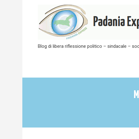
Skip
to
content
Blog di libera riflessione politico – sindacale – soc
M