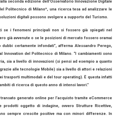
alla seconda edizione dell’Osservatorio Innovazione Digitale
 Politecnico di Milano*, una ricerca tesa ad analizzare le
 soluzioni digitali possono svolgere a supporto del Turismo.
 se i fenomeni principali non si fossero già spiegati nel
sero già avvenute o se le posizioni di mercato fossero oramai
no dubbi certamente infondati”, afferma Alessandro Perego,
tal Innovation del Politecnico di Milano. “I cambiamenti sono
tria, sia a livello di innovazioni (si pensi ad esempio a quanto
razie alle tecnologie Mobile) sia a livello di attori e relazioni
 trasporti multimodali e del tour operating). È questa infatti
ambiti di ricerca di questo anno di intensi lavori.”
l transato generato online per l’acquisto tramite eCommerce
 prodotti oggetto di indagine, ovvero Strutture Ricettive,
iano sempre crescite positive ma con minori differenze. In