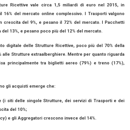
utture Ricettive vale circa 1,5 miliardi di euro nel 2015, in
il 16% del mercato online complessivo. I Trasporti valgono
in crescita del 9%, e pesano il 72% del mercato. I Pacchetti
ita del 13%, e pesano poco più del 12% del mercato.
to digitale delle Strutture Ricettive, poco più del 70% della
0% alle Strutture extraalberghiere. Mentre per quanto riguarda
visa principalmente tra biglietti aereo (79%) e treno (17%),
ono gli acquisti emerge che:
e (i siti delle singole Strutture, dei servizi di Trasporti e dei
cita del 10%;
ency) e gli Aggregatori crescono invece del 14%.