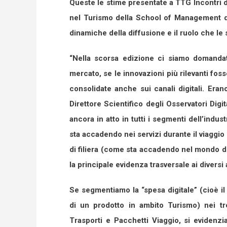
Queste le stime presentate a TTG Incontri d
nel Turismo della School of Management del
dinamiche della diffusione e il ruolo che le
“Nella scorsa edizione ci siamo domandati
mercato, se le innovazioni più rilevanti fos
consolidate anche sui canali digitali. Era
Direttore Scientifico degli Osservatori Digi
ancora in atto in tutti i segmenti dell’indus
sta accadendo nei servizi durante il viaggio g
di filiera (come sta accadendo nel mondo dei
la principale evidenza trasversale ai diversi 
Se segmentiamo la “spesa digitale” (cioè i
di un prodotto in ambito Turismo) nei tre
Trasporti e Pacchetti Viaggio, si evidenz