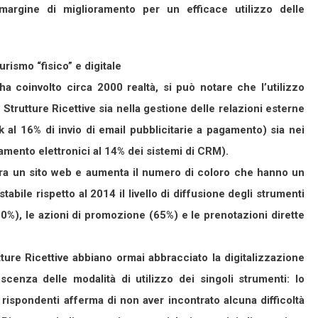
argine di miglioramento per un efficace utilizzo delle
urismo “fisico” e digitale
 ha coinvolto circa 2000 realtà, si può notare che l’utilizzo
e Strutture Ricettive sia nella gestione delle relazioni esterne
rk al 16% di invio di email pubblicitarie a pagamento) sia nei
gamento elettronici al 14% dei sistemi di CRM).
 ora un sito web e aumenta il numero di coloro che hanno un
abile rispetto al 2014 il livello di diffusione degli strumenti
 (80%), le azioni di promozione (65%) e le prenotazioni dirette
ture Ricettive abbiano ormai abbracciato la digitalizzazione
enza delle modalità di utilizzo dei singoli strumenti: lo
rispondenti afferma di non aver incontrato alcuna difficoltà