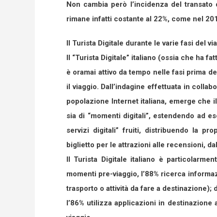
Non cambia però l’incidenza del transato de
rimane infatti costante al 22%, come nel 20
Il Turista Digitale durante le varie fasi del vi
Il “Turista Digitale” italiano (ossia che ha fa
è oramai attivo da tempo nelle fasi prima de
il viaggio. Dall’indagine effettuata in colla
popolazione Internet italiana, emerge che il
sia di “momenti digitali”, estendendo ad ese
servizi digitali” fruiti, distribuendo la pr
biglietto per le attrazioni alle recensioni, d
Il Turista Digitale italiano è particolarmen
momenti pre-viaggio, l’88% ricerca informaz
trasporto o attività da fare a destinazione); 
l’86% utilizza applicazioni in destinazione a